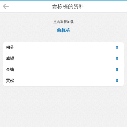
俞栋栋的资料
点击重新加载
俞栋栋
积分
9
威望
0
金钱
8
贡献
0