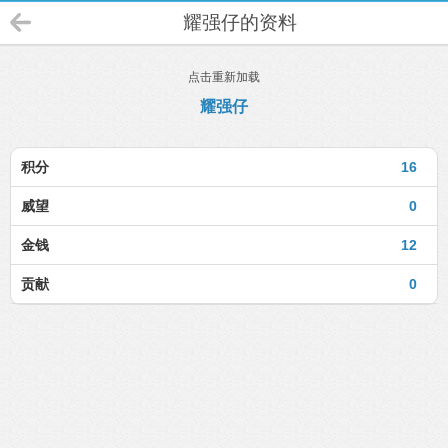
耀强仔的资料
点击重新加载
耀强仔
积分
16
威望
0
金钱
12
贡献
0