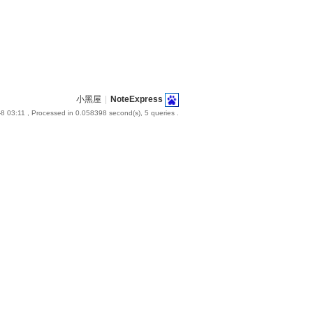
小黑屋
|
NoteExpress
8 03:11
, Processed in 0.058398 second(s), 5 queries .