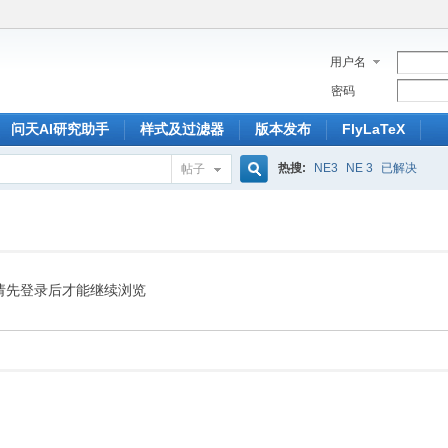
用户名
密码
问天AI研究助手
样式及过滤器
版本发布
FlyLaTeX
热搜:
NE3
NE 3
已解决
帖子
搜
索
请先登录后才能继续浏览