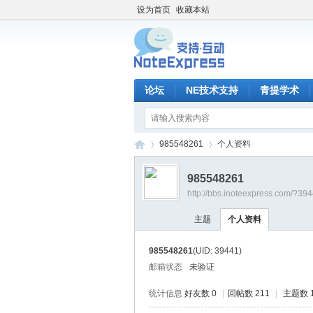
设为首页
收藏本站
论坛
NE技术支持
青提学术
985548261
个人资料
985548261
http://bbs.inoteexpress.com/?39
No
›
›
主题
个人资料
985548261
(UID: 39441)
邮箱状态
未验证
统计信息
好友数 0
|
回帖数 211
|
主题数 