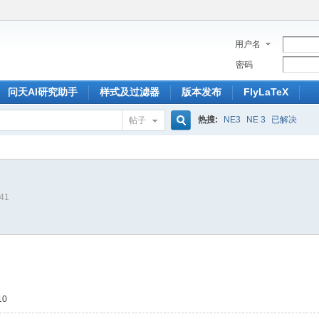
用户名
密码
问天AI研究助手
样式及过滤器
版本发布
FlyLaTeX
热搜:
NE3
NE 3
已解决
帖子
搜
441
索
10