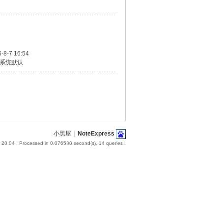
-8-7 16:54
系统默认
小黑屋
|
NoteExpress
 20:04
, Processed in 0.076530 second(s), 14 queries .